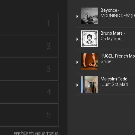
Beyonce -
MORNING DEW (
1
Bruno Mars -
On My Soul
2
HUGEL, French Mon
Shine
3
Malcolm Todd -
I Just Got Mad
4
5
PERŽIŪRĖTI VISUS TOPUS