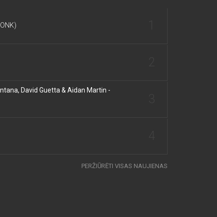
1
DONK)
2
tana, David Guetta & Aidan Martin -
3
4
PERŽIŪRĖTI VISAS NAUJIENAS