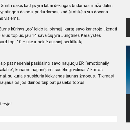
Smith sakė, kad jis yra labai dėkingas būdamas maža dalimi
 ypatingos dainos, pridurdamas, kad ši atlikėja yra dovana
 visiems.
Burns kūrinys „go” leido jai pirmąjį kartą savo karjeroje įžengti
icialius top’us, jau 14 savaičių yra Jungtinės Karalystės
oard top 10 – uke ir pelnė auksinį sertifikatą.
taip pat neseniai pasidalino savo naujuoju EP, “emotionally
ailable”, kuriame nagrinėjami sudėtingi vidiniai Z kartos
mai, su kuriais susiduria kiekvienas jaunas žmogus. Tikimasi,
naujausios jos dainos taip pat pasieks top’us.
teryje!