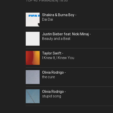
TOP 40. PIRMADIENĮ 18:00
Shakira & Burna Boy -
Dai Dai
Justin Bieber feat. Nicki Minaj -
Beauty and a Beat
Taylor Swift -
I Knew It, I Knew You
Olivia Rodrigo -
the cure
Olivia Rodrigo -
stupid song