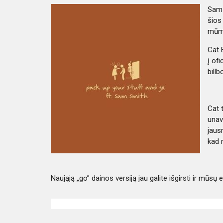
Sam 
šios
mūms
Cat 
į of
billb
Cat 
unav
jaus
kad 
Naująją „go” dainos versiją jau galite išgirsti ir mūsų e