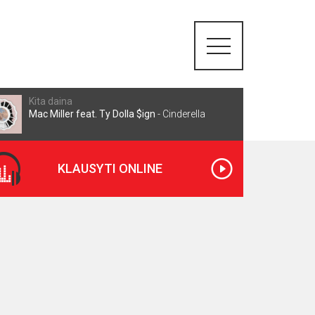
Kita daina
Mac Miller feat. Ty Dolla $ign
-
Cinderella
KLAUSYTI ONLINE