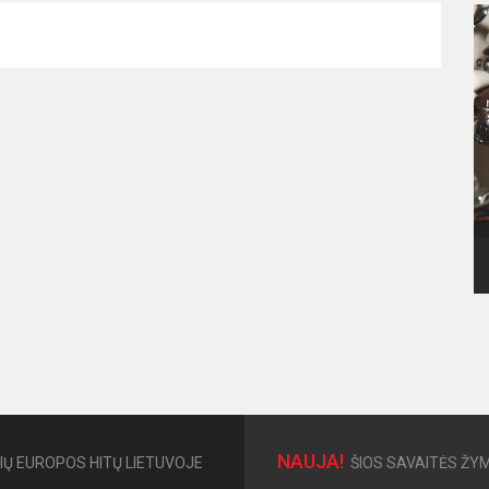
NAUJA!
IŲ EUROPOS HITŲ LIETUVOJE
ŠIOS SAVAITĖS ŽYM