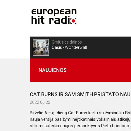
Grojusios dainos
Oasis
-
Wonderwall
NAUJIENOS
CAT BURNS IR SAM SMITH PRISTATO NAU
2022 06 22
Birželio 6 – ą dieną Cat Burns kartu su žymiausiu Brit
nauja versija pasižymi neįtikėtinais vokaliniais atlik
stiliumi suteikia naujos perspektyvos Pietų Londono atli