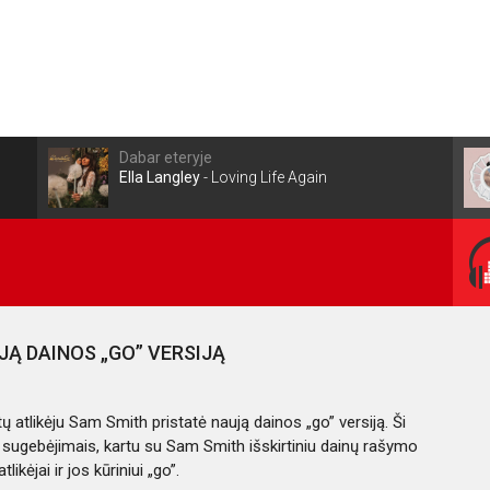
Dabar eteryje
Ella Langley
-
Loving Life Again
JĄ DAINOS „GO” VERSIJĄ
ų atlikėju Sam Smith pristatė naują dainos „go” versiją. Ši
ėjų sugebėjimais, kartu su Sam Smith išskirtiniu dainų rašymo
kėjai ir jos kūriniui „go”.