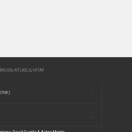
IAUSIŲ ATLIKĖJŲ HITAI!
1
DONK)
2
tana, David Guetta & Aidan Martin -