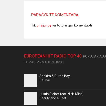
PARAŠYKITE KOMENTARĄ
Tik
prisijungę
vartotojai gali komentuoti.
EUROPEAN HIT RADIO TOP 40
POPULIARIAUS
TOP 40. PIRMADIENĮ 18:00
Shakira & Burna Boy -
Dai Dai
Justin Bieber feat. Nicki Minaj -
Beauty and a Beat