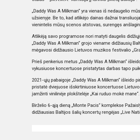
„Daddy Was A Milkman“ yra vienas iš nedaugelio mūsų š
užsienyje. Be to, kad atlikėjo dainas dažnai transliu
vienintelis mūsų scenos atstovas, surengęs anšlagin
Atlikėją savo programose nori matyti daugelis didžiųj
„Daddy Was A Milkman“ grojo viename didžiausių Baltij
mėgavosi didžiausio Lietuvos muzikos festivalio „Gra
Prieš penkerius metus „Daddy Was A Milkman“ išleido d
vykusiuose koncertuose pristatytas darbas tapo pui
2021-ųjų pabaigoje „Daddy Was A Milkman“ išleido pi
pristatė dviejuose išskirtiniuose koncertuose Lietuvo
įamžinti vinilinėje plokštelėje „Kai ruduo mokė mane“.
Birželio 6-ąją dieną „Monte Pacis“ komplekse Pažaisl
didžiausias Baltijos šalių koncertų rengėjas „Live Nati