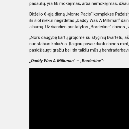
pasaulių, yra tik mokėjimas, arba nemokėjimas, džiau
Birželio 6-ąją dieną „Monte Pacis“ komplekse Pažaisly
iki šiol niekur negirdėtas „Daddy Was A Milkman“ dain
albumą. Už šiandien pristatytos „Borderline“ dainos „ve
„Nors daugybę kartų grojome su styginių kvartetu, aš 
nuostabius koliažus. Įtaigiau pavaizduoti dainos mintį
pasidžiaugti gražiu bei itin taikliu mūsų bendradarbav
„Daddy Was A Milkman“ – „Borderline“: