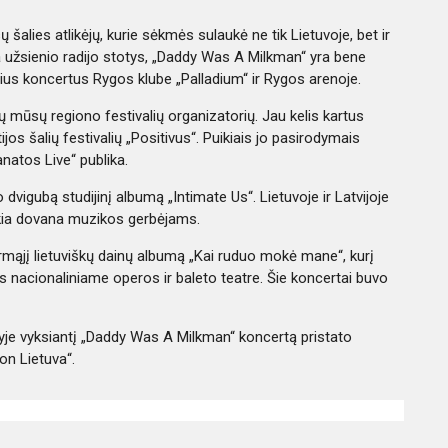
alies atlikėjų, kurie sėkmės sulaukė ne tik Lietuvoje, bet ir
oja užsienio radijo stotys, „Daddy Was A Milkman“ yra bene
ius koncertus Rygos klube „Palladium“ ir Rygos arenoje.
ų mūsų regiono festivalių organizatorių. Jau kelis kartus
os šalių festivalių „Positivus“. Puikiais jo pasirodymais
natos Live“ publika.
vigubą studijinį albumą „Intimate Us“. Lietuvoje ir Latvijoje
kia dovana muzikos gerbėjams.
rmąjį lietuviškų dainų albumą „Kai ruduo mokė mane“, kurį
s nacionaliniame operos ir baleto teatre. Šie koncertai buvo
yje vyksiantį „Daddy Was A Milkman“ koncertą pristato
on Lietuva“.