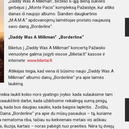
„Daddy Was A Milkman“, birželio 6-ąją dieną sukvies
gerbėjus į „Monte Pacis“ kompleksą Pažaislyje, kur atliks
dainas iš naujojo albumo. Šiandien daugkartinis
„M.A.M.A.“ apdovanojimų laimėtojas pristato naujausią
savo dainą „Borderline“.
„Daddy Was A Milkman“ „Borderline“
Bilietus į „Daddy Was A Milkman“ koncertą Pažaislio
vienuolyne galima įsigyti visose „Bilietai.lt“ kasose ir
internete:
www.bilietai.lt
Atlikėjas teigia, kad viena iš būsimo naujo „Daddy Was A
Milkman“ albumo dainų „Borderline“ yra apie laimės
laukimą.
 reikia laukti kokio nors ypatingo įvykio: kada sulauksime tam
aaukštinti darbe, kada uždirbsime reikalingą sumą pinigų,
ą, kada bus daugiau saulės, kada baigsis lapkritis… Žodžiu,
„Daina „Borderline“ yra apie du mūsų pasaulius – tą, kuriame
ia nematoma riba, tačiau su kiekvienais metais vis aiškiau
 iliuzija, kartais – noras pabėgti nuo praeities. Nėra tų dviejų