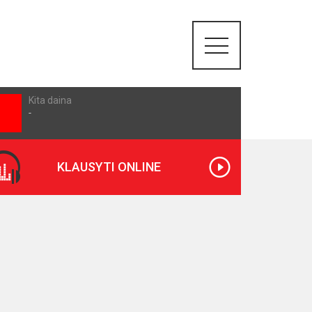
Kita daina
-
KLAUSYTI ONLINE