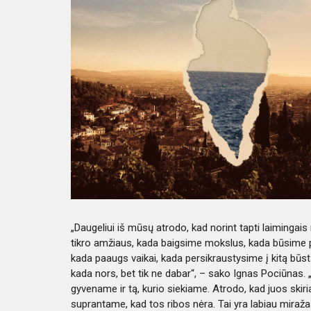
„Daugeliui iš mūsų atrodo, kad norint tapti laimingais
tikro amžiaus, kada baigsime mokslus, kada būsime p
kada paaugs vaikai, kada persikraustysime į kitą būst
kada nors, bet tik ne dabar“, – sako Ignas Pociūnas. 
gyvename ir tą, kurio siekiame. Atrodo, kad juos skir
suprantame, kad tos ribos nėra. Tai yra labiau miražas,