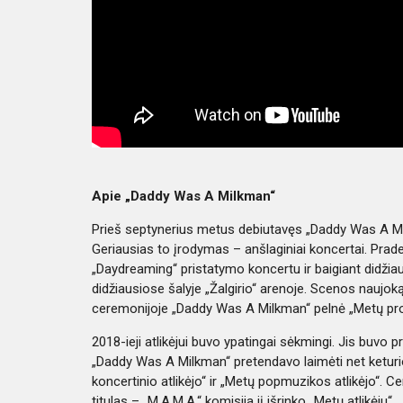
Apie „Daddy Was A Milkman“
Prieš septynerius metus debiutavęs „Daddy Was A Mil
Geriausias to įrodymas – anšlaginiai koncertai. Pra
„Daydreaming“ pristatymo koncertu ir baigiant didžiaus
didžiausiose šalyje „Žalgirio“ arenoje. Scenos naujoką
ceremonijoje „Daddy Was A Milkman“ pelnė „Metų prov
2018-ieji atlikėjui buvo ypatingai sėkmingi. Jis buvo 
„Daddy Was A Milkman“ pretendavo laimėti net keturi
koncertinio atlikėjo“ ir „Metų popmuzikos atlikėjo“. 
titulas – „M.A.M.A.“ komisija jį išrinko „Metų atlikėju“.