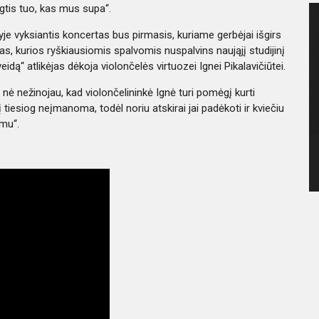
gtis tuo, kas mus supa“.
je vyksiantis koncertas bus pirmasis, kuriame gerbėjai išgirs
as, kurios ryškiausiomis spalvomis nuspalvins naująjį studijinį
idą“ atlikėjas dėkoja violončelės virtuozei Ignei Pikalavičiūtei.
nė nežinojau, kad violončelininkė Ignė turi pomėgį kurti
 tiesiog neįmanoma, todėl noriu atskirai jai padėkoti ir kviečiu
imu“.