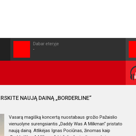
Dabar eteryje
-
IRSKITE NAUJĄ DAINĄ „BORDERLINE“
Vasarą magišką koncertą nuostabaus grožio Pažaislio
vienuolyne surengsiantis „Daddy Was A Milkman“ pristato
naują dainą. Atlikėjas Ignas Pociūnas, žinomas kaip