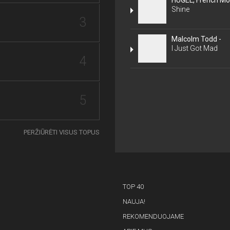
Shine
3
Malcolm Todd -
I Just Got Mad
4
5
PERŽIŪRĖTI VISUS TOPUS
TOP 40
NAUJA!
REKOMENDUOJAME