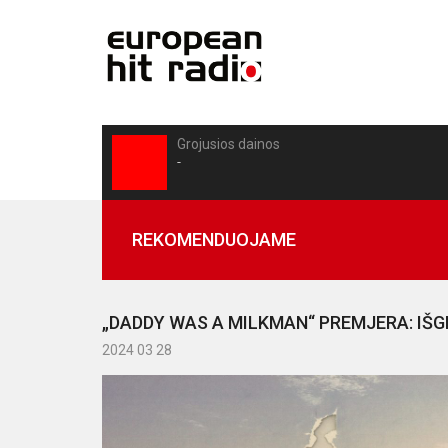
Grojusios dainos
-
REKOMENDUOJAME
„DADDY WAS A MILKMAN“ PREMJERA: IŠG
2024 03 28