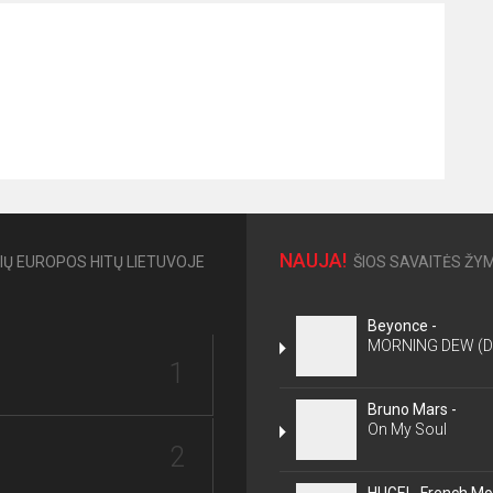
NAUJA!
IŲ EUROPOS HITŲ LIETUVOJE
ŠIOS SAVAITĖS ŽYM
Beyonce -
MORNING DEW (
1
Bruno Mars -
On My Soul
2
HUGEL, French Mon