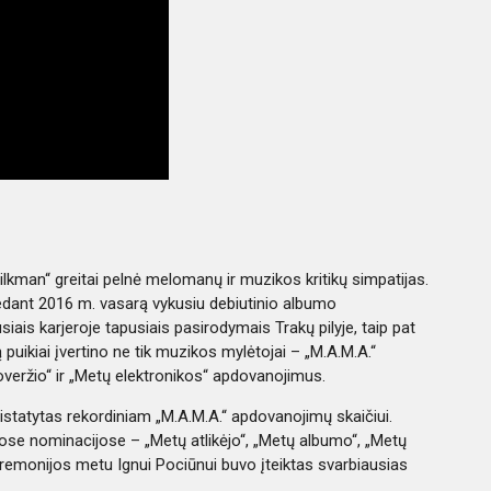
kman“ greitai pelnė melomanų ir muzikos kritikų simpatijas.
dedant 2016 m. vasarą vykusiu debiutinio albumo
iais karjeroje tapusiais pasirodymais Trakų pilyje, taip pat
 puikiai įvertino ne tik muzikos mylėtojai – „M.A.M.A.“
eržio“ ir „Metų elektronikos“ apdovanojimus.
pristatytas rekordiniam „M.A.M.A.“ apdovanojimų skaičiui.
ose nominacijose – „Metų atlikėjo“, „Metų albumo“, „Metų
Ceremonijos metu Ignui Pociūnui buvo įteiktas svarbiausias