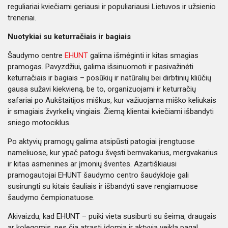
reguliariai kviečiami geriausi ir populiariausi Lietuvos ir užsienio
treneriai.
Nuotykiai su keturračiais ir bagiais
Šaudymo centre
EHUNT
galima išmėginti ir kitas smagias
pramogas. Pavyzdžiui, galima išsinuomoti ir pasivažinėti
keturračiais ir bagiais – posūkių ir natūralių bei dirbtinių kliūčių
gausa sužavi kiekvieną, be to, organizuojami ir keturračių
safariai po Aukštaitijos miškus, kur važiuojama miško keliukais
ir smagiais žvyrkelių vingiais. Žiemą klientai kviečiami išbandyti
sniego motociklus.
Po aktyvių pramogų galima atsipūsti patogiai įrengtuose
nameliuose, kur ypač patogu švęsti bernvakarius, mergvakarius
ir kitas asmenines ar įmonių šventes. Azartiškiausi
pramogautojai EHUNT šaudymo centro šaudykloje gali
susirungti su kitais šauliais ir išbandyti save rengiamuose
šaudymo čempionatuose.
Akivaizdu, kad EHUNT – puiki vieta susiburti su šeima, draugais
ar kolegomis, nes čia atrasti įdomią ir aktyvią veiklą pagal