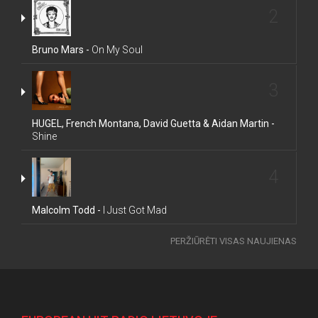
2
Bruno Mars -
On My Soul
3
HUGEL, French Montana, David Guetta & Aidan Martin -
Shine
4
Malcolm Todd -
I Just Got Mad
PERŽIŪRĖTI VISAS NAUJIENAS