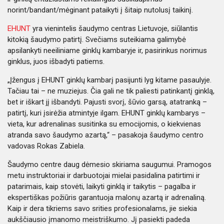
norint/bandant/mėginant pataikyti į šitaip nutolusį taikinį.
EHUNT
yra vienintelis šaudymo centras Lietuvoje, siūlantis
kitokią šaudymo patirtį. Svečiams suteikiama galimybė
apsilankyti neeiliniame ginklų kambaryje ir, pasirinkus norimus
ginklus, juos išbadyti patiems.
„Įžengus į EHUNT ginklų kambarį pasijunti lyg kitame pasaulyje.
Tačiau tai – ne muziejus. Čia gali ne tik paliesti patinkantį ginklą,
bet ir iškart jį išbandyti. Pajusti svorį, šūvio garsą, atatranką –
patirtį, kuri įsirėžia atmintyje ilgam. EHUNT ginklų kambarys –
vieta, kur adrenalinas susitinka su emocijomis, o kiekvienas
atranda savo šaudymo azartą,“ – pasakoja šaudymo centro
vadovas Rokas Zabiela.
Šaudymo centre daug dėmesio skiriama saugumui. Pramogos
metu instruktoriai ir darbuotojai mielai pasidalina patirtimi ir
patarimais, kaip stovėti, laikyti ginklą ir taikytis – pagalba ir
ekspertiškas požiūris garantuoja malonų azartą ir adrenaliną.
Kaip ir dera tikriems savo srities profesionalams, jie siekia
aukščiausio įmanomo meistriškumo. Jį pasiekti padeda