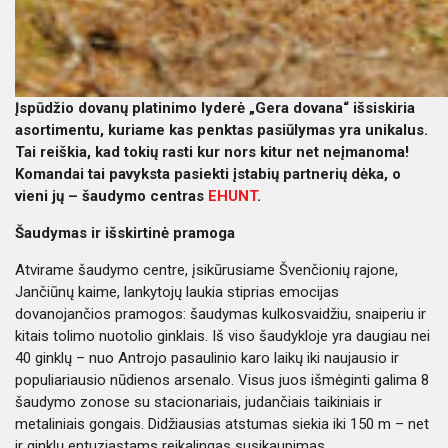
Įspūdžio dovanų platinimo lyderė „Gera dovana“ išsiskiria
asortimentu, kuriame kas penktas pasiūlymas yra unikalus.
Tai reiškia, kad tokių rasti kur nors kitur net neįmanoma!
Komandai tai pavyksta pasiekti įstabių partnerių dėka, o
vieni jų – šaudymo centras
EHUNT
.
Šaudymas ir išskirtinė pramoga
Atvirame šaudymo centre, įsikūrusiame Švenčionių rajone,
Jančiūnų kaime, lankytojų laukia stiprias emocijas
dovanojančios pramogos: šaudymas kulkosvaidžiu, snaiperiu ir
kitais tolimo nuotolio ginklais. Iš viso šaudykloje yra daugiau nei
40 ginklų – nuo Antrojo pasaulinio karo laikų iki naujausio ir
populiariausio nūdienos arsenalo. Visus juos išmėginti galima 8
šaudymo zonose su stacionariais, judančiais taikiniais ir
metaliniais gongais. Didžiausias atstumas siekia iki 150 m – net
ir ginklų entuziastams reikalingas susikaupimas