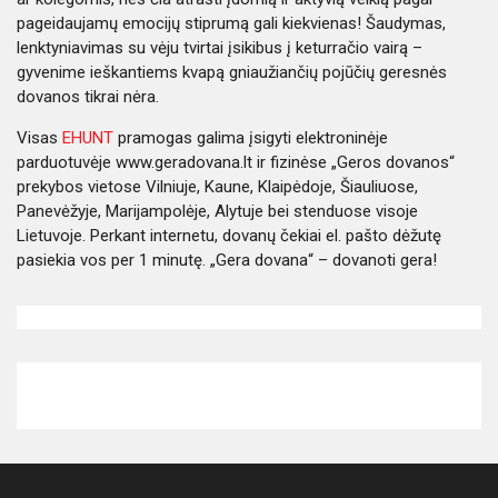
pageidaujamų emocijų stiprumą gali kiekvienas! Šaudymas,
lenktyniavimas su vėju tvirtai įsikibus į keturračio vairą –
gyvenime ieškantiems kvapą gniaužiančių pojūčių
geresnės
dovanos tikrai nėra.
Visas
EHUNT
pramogas galima įsigyti elektroninėje
parduotuvėje www.geradovana.lt ir fizinėse „Geros dovanos“
prekybos vietose Vilniuje, Kaune, Klaipėdoje, Šiauliuose,
Panevėžyje, Marijampolėje, Alytuje bei stenduose visoje
Lietuvoje. Perkant internetu, dovanų čekiai el. pašto dėžutę
pasiekia vos per 1 minutę. „Gera dovana“ – dovanoti gera!