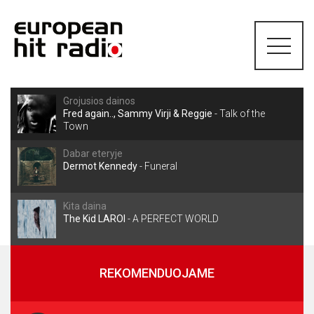
Grojusios dainos
Fred again.., Sammy Virji & Reggie
-
Talk of the
Town
Dabar eteryje
Dermot Kennedy
-
Funeral
Kita daina
The Kid LAROI
-
A PERFECT WORLD
REKOMENDUOJAME