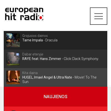
Grojusios dainos
Tame Impala
-
Dracula
Dabar eteryje
RAYE feat. Hans Zimmer
-
Click Clack Symphony.
Kita daina
HUGEL, Imael Angel & Ultra Nate
-
Movin' To The
Sun
NAUJIENOS