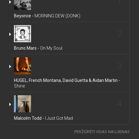
1
Beyonce -
MORNING DEW (DONK)
2
Bruno Mars -
On My Soul
3
HUGEL, French Montana, David Guetta & Aidan Martin -
Shine
4
Malcolm Todd -
I Just Got Mad
PERŽIŪRĖTI VISAS NAUJIENAS