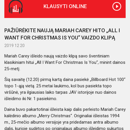
KLAUSYTI ONLINE
PAŽIŪRĖKITE NAUJĄ MARIAH CAREY HITO „ALL I
WANT FOR CHRISTMAS IS YOU“ VAIZDO KLIPĄ
2019 12 20
Mariah Carey išleido naują vaizdo klipą savo šventiniam
klasikiniam hitui „All I Want For Christmas Is You“, minint dainos
25-metį.
Šią savaitę (12.20) pirmą kartą daina pasiekė „Billboard Hot 100“
topo 1-ąją vietą. 25 metai laukimo, kol bus pasiekta topo
viršūnė, yra ilgiausias laiko tarpas JAV istorijoje nuo dainos
išleidimo iki Nr. 1 pasiekimo.
Daina buvo pakartotinai išleista kaip dalis perleisto Mariah Carey
kalėdinio albumo „Merry Christmas“. Originaliai išleistas 1994
m., 25-mečio albumo versijoje yra pridedamas antra albumo
dalis, kurioje sudėtos po originalaus albumo išleidimo sukurtos