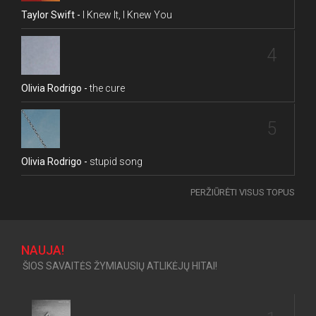
Taylor Swift -
I Knew It, I Knew You
4
Olivia Rodrigo -
the cure
5
Olivia Rodrigo -
stupid song
PERŽIŪRĖTI VISUS TOPUS
NAUJA!
ŠIOS SAVAITĖS ŽYMIAUSIŲ ATLIKĖJŲ HITAI!