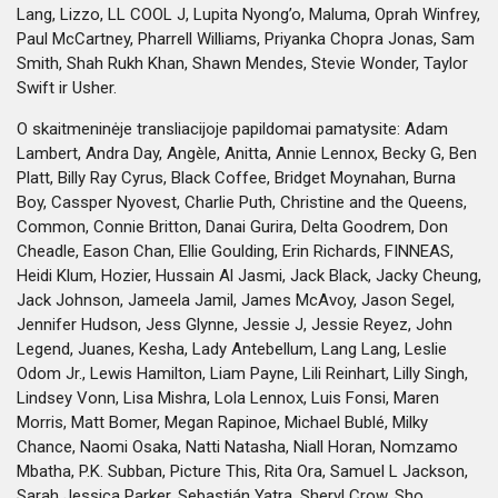
Lang, Lizzo, LL COOL J, Lupita Nyong’o, Maluma, Oprah Winfrey,
Paul McCartney, Pharrell Williams, Priyanka Chopra Jonas, Sam
Smith, Shah Rukh Khan, Shawn Mendes, Stevie Wonder, Taylor
Swift ir Usher.
O skaitmeninėje transliacijoje papildomai pamatysite: Adam
Lambert, Andra Day, Angèle, Anitta, Annie Lennox, Becky G, Ben
Platt, Billy Ray Cyrus, Black Coffee, Bridget Moynahan, Burna
Boy, Cassper Nyovest, Charlie Puth, Christine and the Queens,
Common, Connie Britton, Danai Gurira, Delta Goodrem, Don
Cheadle, Eason Chan, Ellie Goulding, Erin Richards, FINNEAS,
Heidi Klum, Hozier, Hussain Al Jasmi, Jack Black, Jacky Cheung,
Jack Johnson, Jameela Jamil, James McAvoy, Jason Segel,
Jennifer Hudson, Jess Glynne, Jessie J, Jessie Reyez, John
Legend, Juanes, Kesha, Lady Antebellum, Lang Lang, Leslie
Odom Jr., Lewis Hamilton, Liam Payne, Lili Reinhart, Lilly Singh,
Lindsey Vonn, Lisa Mishra, Lola Lennox, Luis Fonsi, Maren
Morris, Matt Bomer, Megan Rapinoe, Michael Bublé, Milky
Chance, Naomi Osaka, Natti Natasha, Niall Horan, Nomzamo
Mbatha, P.K. Subban, Picture This, Rita Ora, Samuel L Jackson,
Sarah Jessica Parker, Sebastián Yatra, Sheryl Crow, Sho