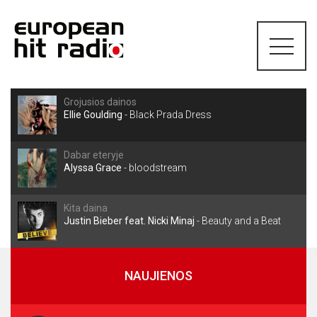
Grojusios dainos
Ellie Goulding
-
Black Prada Dress
Dabar eteryje
Alyssa Grace
-
bloodstream
Kita daina
Justin Bieber feat. Nicki Minaj
-
Beauty and a Beat
NAUJIENOS