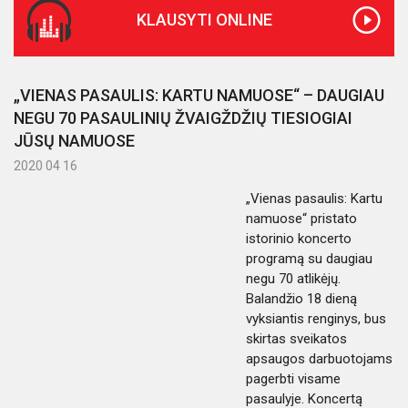
KLAUSYTI ONLINE
„VIENAS PASAULIS: KARTU NAMUOSE“ – DAUGIAU
NEGU 70 PASAULINIŲ ŽVAIGŽDŽIŲ TIESIOGIAI
JŪSŲ NAMUOSE
2020 04 16
„Vienas pasaulis: Kartu
namuose“ pristato
istorinio koncerto
programą su daugiau
negu 70 atlikėjų.
Balandžio 18 dieną
vyksiantis renginys, bus
skirtas sveikatos
apsaugos darbuotojams
pagerbti visame
pasaulyje. Koncertą