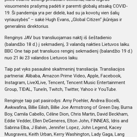
visuomenės prašymą padėti ir paremti globalų atsaką COVID-
19. Ši pandemija yra per didelė, kad su ja kovotų vien šalių
vyriausybės“ – sakė Hugh Evans, „Global Citizen“ įkūrėjas ir
generalinis direktorius.
Renginys JAV bus transliuojamas naktį iš šeštadienio
(balandžio 18 d.) į sekmadienį, 3 valandą nakties Lietuvos laiku.
BBC One taip pat transliuos renginį sekmadienį (balandžio 19 d.)
nuo 21 iki 23 valandos Lietuvos laiku.
Taip pat vyks pasaulinė skaitmeninį transliacija. Transliacijos
partneriai: Alibaba, Amazon Prime Video, Apple, Facebook,
Instagram, LiveXLive, Tencent, Tencent Music Entertainment
Group, TIDAL, TuneIn, Twitch, Twitter, Yahoo ir YouTube.
Renginyje taip pat pasirodys: Amy Poehler, Andrea Bocelli,
Awkwafina, Billie Eilish, Billie Joe Armstrong of Green Day, Burna
Boy, Camila Cabello, Céline Dion, Chris Martin, David Beckham,
Eddie Vedder, Ellen DeGeneres, Elton John, FINNEAS, Idris and
Sabrina Elba, J Balvin, Jennifer Lopez, John Legend, Kacey
Musgraves, Keith Urban, Kerry Washington, Lady Gaga, Lang