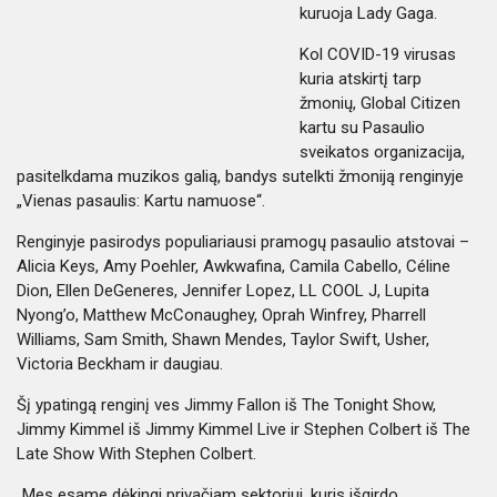
kuruoja Lady Gaga.
Kol COVID-19 virusas
kuria atskirtį tarp
žmonių, Global Citizen
kartu su Pasaulio
sveikatos organizacija,
pasitelkdama muzikos galią, bandys sutelkti žmoniją renginyje
„Vienas pasaulis: Kartu namuose“.
Renginyje pasirodys populiariausi pramogų pasaulio atstovai –
Alicia Keys, Amy Poehler, Awkwafina, Camila Cabello, Céline
Dion, Ellen DeGeneres, Jennifer Lopez, LL COOL J, Lupita
Nyong’o, Matthew McConaughey, Oprah Winfrey, Pharrell
Williams, Sam Smith, Shawn Mendes, Taylor Swift, Usher,
Victoria Beckham ir daugiau.
Šį ypatingą renginį ves Jimmy Fallon iš The Tonight Show,
Jimmy Kimmel iš Jimmy Kimmel Live ir Stephen Colbert iš The
Late Show With Stephen Colbert.
„Mes esame dėkingi privačiam sektoriui, kuris išgirdo