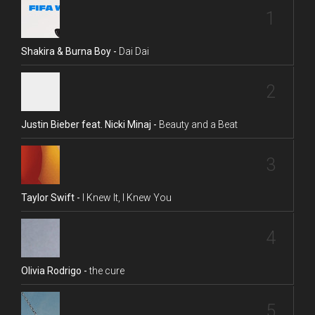
1
Shakira & Burna Boy -
Dai Dai
2
Justin Bieber feat. Nicki Minaj -
Beauty and a Beat
3
Taylor Swift -
I Knew It, I Knew You
4
Olivia Rodrigo -
the cure
5