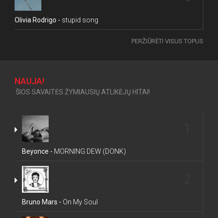
Olivia Rodrigo -
stupid song
PERŽIŪRĖTI VISUS TOPUS
NAUJA!
ŠIOS SAVAITĖS ŽYMIAUSIŲ ATLIKĖJŲ HITAI!
1
Beyonce -
MORNING DEW (DONK)
2
Bruno Mars -
On My Soul