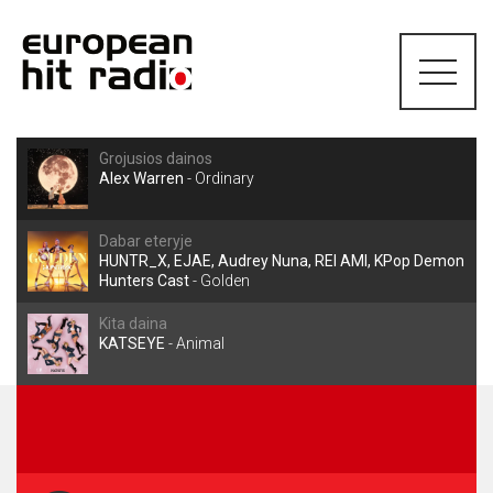
Grojusios dainos
Alex Warren
-
Ordinary
Dabar eteryje
HUNTR_X, EJAE, Audrey Nuna, REI AMI, KPop Demon
Hunters Cast
-
Golden
Kita daina
KATSEYE
-
Animal