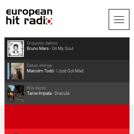
Grojusios dainos
Bruno Mars
-
On My Soul
Dabar eteryje
Malcolm Todd
-
I Just Got Mad
Kita daina
Tame Impala
-
Dracula