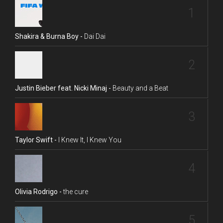
1
Shakira & Burna Boy -
Dai Dai
2
Justin Bieber feat. Nicki Minaj -
Beauty and a Beat
3
Taylor Swift -
I Knew It, I Knew You
4
Olivia Rodrigo -
the cure
5