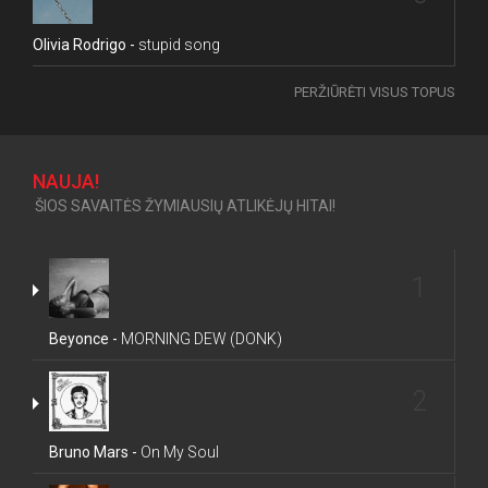
Olivia Rodrigo -
stupid song
PERŽIŪRĖTI VISUS TOPUS
NAUJA!
ŠIOS SAVAITĖS ŽYMIAUSIŲ ATLIKĖJŲ HITAI!
1
Beyonce -
MORNING DEW (DONK)
2
Bruno Mars -
On My Soul