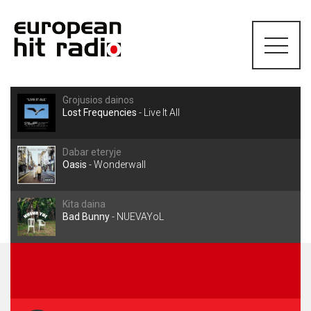
Grojusios dainos
Lost Frequencies
-
Live It All
Dabar eteryje
Oasis
-
Wonderwall
Kita daina
Bad Bunny
-
NUEVAYoL