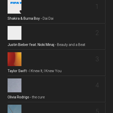
1
Shakira & Burna Boy -
Dai Dai
2
Justin Bieber feat. Nicki Minaj -
Beauty and a Beat
3
Taylor Swift -
I Knew It, I Knew You
4
Olivia Rodrigo -
the cure
5