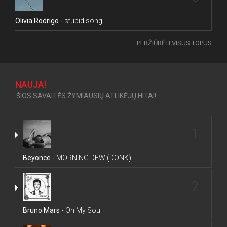
Olivia Rodrigo -
stupid song
PERŽIŪRĖTI VISUS TOPUS
NAUJA!
ŠIOS SAVAITĖS ŽYMIAUSIŲ ATLIKĖJŲ HITAI!
1
Beyonce -
MORNING DEW (DONK)
2
Bruno Mars -
On My Soul