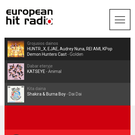
Grojusios dainos
HUNTR_X, EJAE, Audrey Nuna, REI AMI, KPop
Demon Hunters Cast
-
Golden
Dabar eteryje
KATSEYE
-
Animal
Kita daina
Shakira & Burna Boy
-
Dai Dai