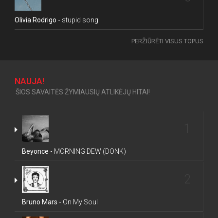
Olivia Rodrigo -
stupid song
PERŽIŪRĖTI VISUS TOPUS
NAUJA!
ŠIOS SAVAITĖS ŽYMIAUSIŲ ATLIKĖJŲ HITAI!
1
Beyonce -
MORNING DEW (DONK)
2
Bruno Mars -
On My Soul