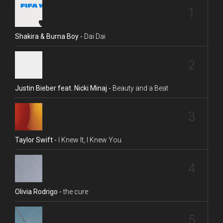
1
Shakira & Burna Boy -
Dai Dai
2
Justin Bieber feat. Nicki Minaj -
Beauty and a Beat
3
Taylor Swift -
I Knew It, I Knew You
4
Olivia Rodrigo -
the cure
5