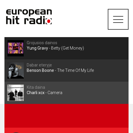
Grojusios dainos
Yung Gravy
-
Betty (Get Money)
Dabar eteryje
Benson Boone
-
The Time Of My Life
Kita daina
Charli xcx
-
Camera