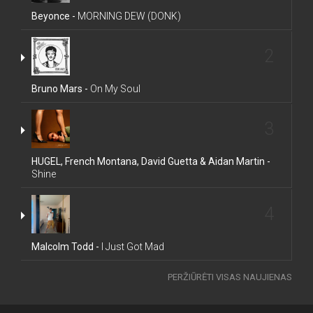
Beyonce -
MORNING DEW (DONK)
2
Bruno Mars -
On My Soul
3
HUGEL, French Montana, David Guetta & Aidan Martin -
Shine
4
Malcolm Todd -
I Just Got Mad
PERŽIŪRĖTI VISAS NAUJIENAS