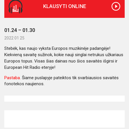
KLAUSYTI ONLINE
01.24 – 01.30
2022 01 25
Stebėk, kas naujo vyksta Europos muzikinėje padangėje!
Kiekvieną savaitę sužinok, kokie nauji singlai netrukus užkariaus
Europos topus. Visas šias dainas nuo šios savaitės išgirsi ir
European Hit Radio eteryje!
Pastaba.
Šiame puslapyje pateiktos tik svarbiausios savaitės
fonotekos naujienos.