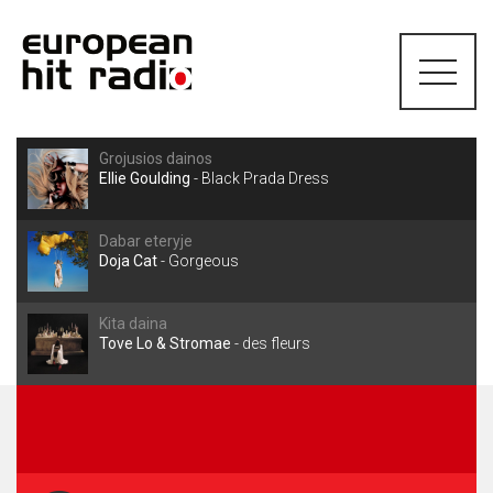
Grojusios dainos
Ellie Goulding
-
Black Prada Dress
Dabar eteryje
Doja Cat
-
Gorgeous
Kita daina
Tove Lo & Stromae
-
des fleurs