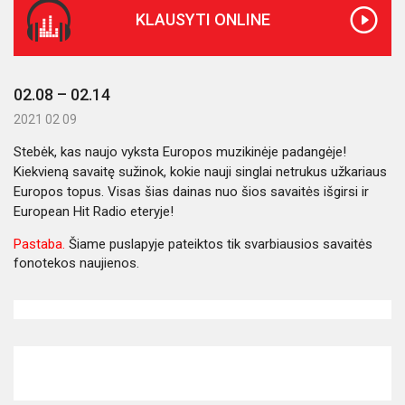
KLAUSYTI ONLINE
02.08 – 02.14
2021 02 09
Stebėk, kas naujo vyksta Europos muzikinėje padangėje!
Kiekvieną savaitę sužinok, kokie nauji singlai netrukus užkariaus
Europos topus. Visas šias dainas nuo šios savaitės išgirsi ir
European Hit Radio eteryje!
Pastaba.
Šiame puslapyje pateiktos tik svarbiausios savaitės
fonotekos naujienos.