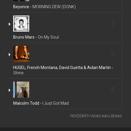
Beyonce -
MORNING DEW (DONK)
2
Bruno Mars -
On My Soul
3
HUGEL, French Montana, David Guetta & Aidan Martin -
Shine
4
Malcolm Todd -
I Just Got Mad
PERŽIŪRĖTI VISAS NAUJIENAS