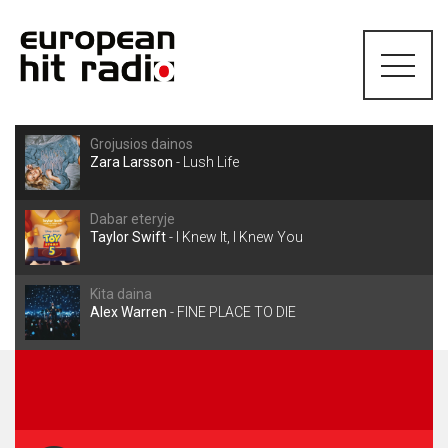
Grojusios dainos
Zara Larsson
-
Lush Life
Dabar eteryje
Taylor Swift
-
I Knew It, I Knew You
Kita daina
Alex Warren
-
FINE PLACE TO DIE