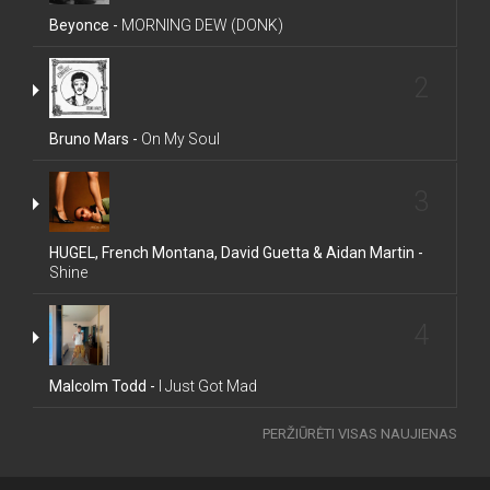
Beyonce -
MORNING DEW (DONK)
2
Bruno Mars -
On My Soul
3
HUGEL, French Montana, David Guetta & Aidan Martin -
Shine
4
Malcolm Todd -
I Just Got Mad
PERŽIŪRĖTI VISAS NAUJIENAS