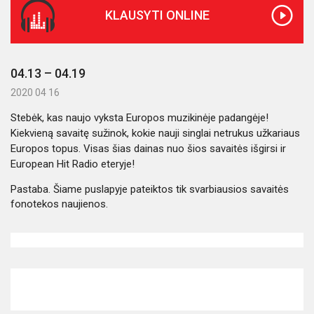
KLAUSYTI ONLINE
04.13 – 04.19
2020 04 16
Stebėk, kas naujo vyksta Europos muzikinėje padangėje!
Kiekvieną savaitę sužinok, kokie nauji singlai netrukus užkariaus
Europos topus. Visas šias dainas nuo šios savaitės išgirsi ir
European Hit Radio eteryje!
Pastaba. Šiame puslapyje pateiktos tik svarbiausios savaitės
fonotekos naujienos.