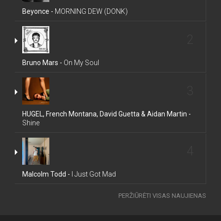
Beyonce -
MORNING DEW (DONK)
2
Bruno Mars -
On My Soul
3
HUGEL, French Montana, David Guetta & Aidan Martin -
Shine
4
Malcolm Todd -
I Just Got Mad
PERŽIŪRĖTI VISAS NAUJIENAS