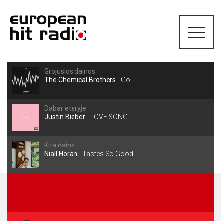
Grojusios dainos
The Chemical Brothers
-
Go
Dabar eteryje
Justin Bieber
-
LOVE SONG
Kita daina
Niall Horan
-
Tastes So Good