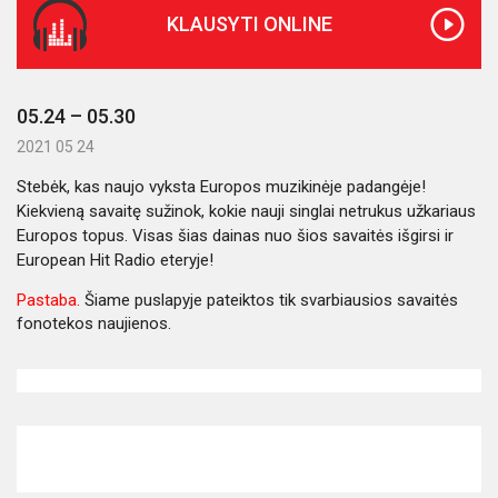
KLAUSYTI ONLINE
05.24 – 05.30
2021 05 24
Stebėk, kas naujo vyksta Europos muzikinėje padangėje!
Kiekvieną savaitę sužinok, kokie nauji singlai netrukus užkariaus
Europos topus. Visas šias dainas nuo šios savaitės išgirsi ir
European Hit Radio eteryje!
Pastaba.
Šiame puslapyje pateiktos tik svarbiausios savaitės
fonotekos naujienos.